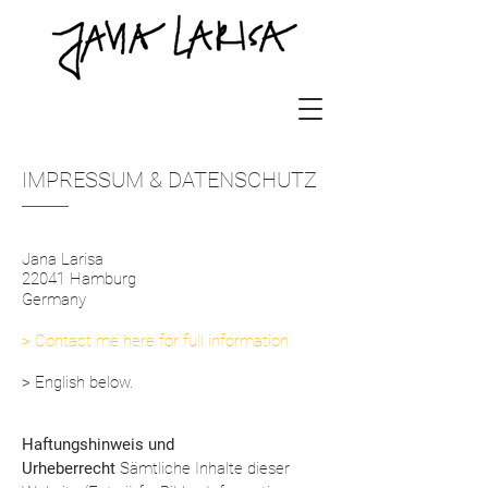
IMPRESSUM & DATENSCHUTZ
Jana Larisa
22041 Hamburg
Germany
> Contact me here
for full information.
> English below.
Haftungshinweis und
Urheberrecht
Sämtliche Inhalte dieser