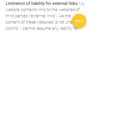
Limitation of liability for external links
My
website contains links to the websites of
third parties (“external links”). As the
content of these websites is not under my
control, I cannot assume any liability for
such external content. In all cases, the
provider of information of the linked
websites is liable for the content and
accuracy of the information provided. At
the point in time when the links were
placed, no infringements of the law were
recognisable to us. As soon as an
infringement of the law becomes known to
us, I will immediately remove the link in
question.
Copyright
The content and works
published on this website are governed by
the copyright laws of Germany. Any
duplication, processing, distribution or any