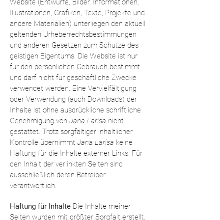
Website (Entwürfe, Bilder, Informationen,
Illustrationen, Grafiken, Texte, Projekte und
andere Materialien) unterliegen den aktuell
geltenden Urheberrechtsbestimmungen
und anderen Gesetzen zum Schutze des
geistigen Eigentums. Die Website ist nur
für den persönlichen Gebrauch bestimmt
und darf nicht für geschäftliche Zwecke
verwendet werden. Eine Vervielfältigung
oder Verwendung (auch Downloads) der
Inhalte ist ohne ausdrückliche schriftliche
Genehmigung von
Jana Larisa
nicht
gestattet. Trotz sorgfältiger inhaltlicher
Kontrolle übernimmt
Jana Larisa
keine
Haftung für die Inhalte externer Links. Für
den Inhalt der verlinkten Seiten sind
ausschließlich deren Betreiber
verantwortlich.
Haftung für Inhalte
Die Inhalte meiner
Seiten wurden mit größter Sorgfalt erstellt.